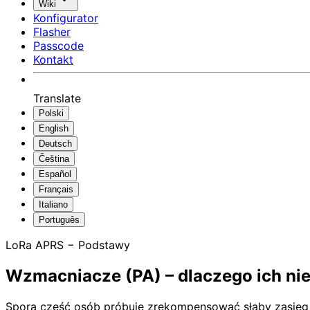
Wiki
Konfigurator
Flasher
Passcode
Kontakt
Translate
Polski
English
Deutsch
Čeština
Español
Français
Italiano
Português
LoRa APRS − Podstawy
Wzmacniacze (PA) – dlaczego ich ni
Spora część osób próbuje zrekompensować słaby zasięg 