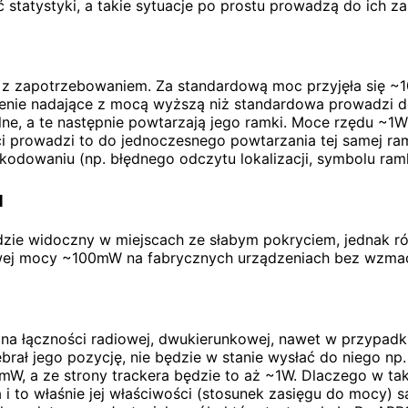
statystyki, a takie sytuacje po prostu prowadzą do ich za
z zapotrzebowaniem. Za standardową moc przyjęła się ~100
enie nadające z mocą wyższą niż standardowa prowadzi do s
alne, a te następnie powtarzają jego ramki. Moce rzędu ~
i prowadzi to do jednoczesnego powtarzania tej samej ramk
kodowaniu (np. błędnego odczytu lokalizacji, symbolu ra
u
zie widoczny w miejscach ze słabym pokryciem, jednak ró
owej mocy ~100mW na fabrycznych urządzeniach bez wzmac
na łączności radiowej, dwukierunkowej, nawet w przypadk
brał jego pozycję, nie będzie w stanie wysłać do niego np.
mW, a ze strony trackera będzie to aż ~1W. Dlaczego w ta
to właśnie jej właściwości (stosunek zasięgu do mocy) są 