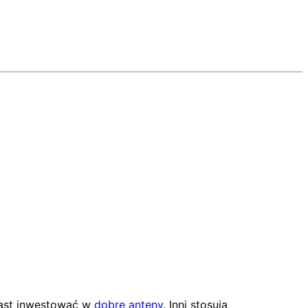
ast inwestować w
dobre anteny
. Inni stosują