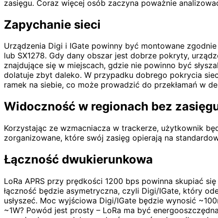
zasięgu. Coraz więcej osób zaczyna poważnie analizować 
Zapychanie sieci
Urządzenia Digi i IGate powinny być montowane zgodnie 
lub SX1278. Gdy dany obszar jest dobrze pokryty, urządz
znajdujące się w miejscach, gdzie nie powinno być słysz
dolatuje zbyt daleko. W przypadku dobrego pokrycia siec
ramek na siebie, co może prowadzić do przekłamań w de
Widoczność w regionach bez zasięg
Korzystając ze wzmacniacza w trackerze, użytkownik będ
zorganizowane, które swój zasięg opierają na standard
Łączność dwukierunkowa
LoRa APRS przy prędkości 1200 bps powinna skupiać się 
łączność będzie asymetryczna, czyli Digi/IGate, który ode
usłyszeć. Moc wyjściowa Digi/IGate będzie wynosić ~100
~1W? Powód jest prosty – LoRa ma być energooszczędna i 