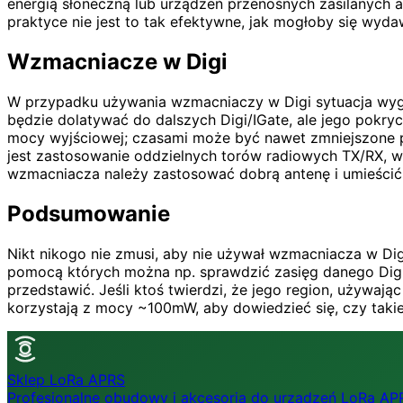
energią słoneczną lub urządzeń przenośnych zasilanych
praktyce nie jest to tak efektywne, jak mogłoby się wyda
Wzmacniacze w Digi
W przypadku używania wzmacniaczy w Digi sytuacja wyglą
będzie dolatywać do dalszych Digi/IGate, ale jego pokry
mocy wyjściowej; czasami może być nawet zmniejszone 
jest zastosowanie oddzielnych torów radiowych TX/RX, w
wzmacniacza należy zastosować dobrą antenę i umieści
Podsumowanie
Nikt nikogo nie zmusi, aby nie używał wzmacniacza w Dig
pomocą których można np. sprawdzić zasięg danego Digi 
przedstawić. Jeśli ktoś twierdzi, że jego region, używają
korzystają z mocy ~100mW, aby dowiedzieć się, czy takie
Sklep
LoRa APRS
Profesjonalne obudowy i akcesoria do urządzeń LoRa AP