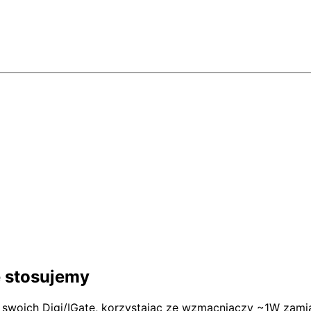
e stosujemy
swoich Digi/IGate, korzystając ze wzmacniaczy ~1W zami