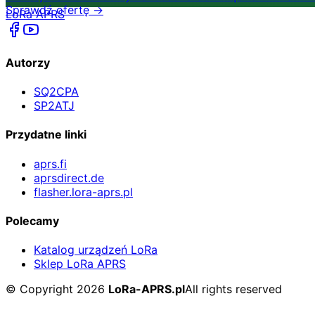
Sprawdź ofertę →
LoRa APRS
Autorzy
SQ2CPA
SP2ATJ
Przydatne linki
aprs.fi
aprsdirect.de
flasher.lora-aprs.pl
Polecamy
Katalog urządzeń LoRa
Sklep LoRa APRS
©
Copyright
2026
LoRa-APRS.pl
All rights reserved