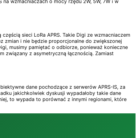
PRS na wzmacniaczach o mocy rzędu 2W, 5W, 7W i w
ą częścią sieci LoRa APRS. Takie Digi ze wzmacniaczem
ez zmian i nie będzie proporcjonalne do zwiększonej
gi, musimy pamiętać o odbiorze, ponieważ konieczne
em związany z asymetryczną łącznością. Zamiast
ją obiektywne dane pochodzące z serwerów APRS-IS, za
adku jakichkolwiek dyskusji wypadałoby takie dane
jniej, to wypada to porównać z innymi regionami, które