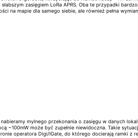
słabszym zasięgiem LoRa APRS. Oba te przypadki bardzo ne
ności na mapie dla samego siebie, ale również pełna wymia
nabieramy mylnego przekonania o zasięgu w danych lokali
cą ~100mW może być zupełnie niewidoczna. Takie sytuacj
ronie operatora Digi/IGate, do którego docierają ramki z 