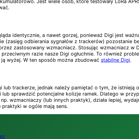
 akumulatorowo. Jest wiele osób, które testowały LoRa A
wać.
da identycznie, a nawet gorzej, ponieważ Digi jest ważn
cie (zasięg odbierania sygnałów z trackerów) pozostanie b
przez zastosowany wzmacniacz. Stosując wzmacniacz w Di
 przeciwnym razie nasze Digi ogłuchnie. To również probl
ć ją wyżej. W ten sposób można zbudować
stabilne Digi
.
i lub trackerze, jednak należy pamiętać o tym, że istnie
lub sprawdzić potencjalne kolizje ramek. Dlatego w przyp
c np. wzmacniaczy (lub innych praktyk), działa lepiej, wyda
 praktyki w ogóle mają sens.
RS