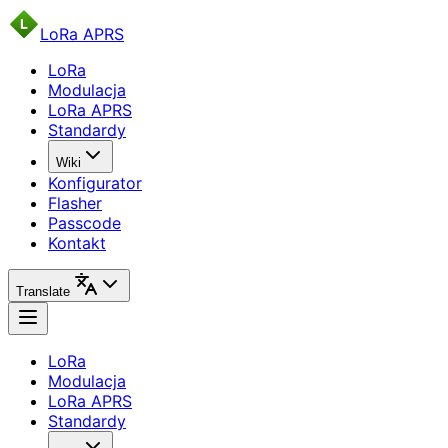
LoRa APRS
LoRa
Modulacja
LoRa APRS
Standardy
Wiki
Konfigurator
Flasher
Passcode
Kontakt
Translate
LoRa
Modulacja
LoRa APRS
Standardy